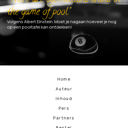
the game of pool"
Volgens Albert Einstein. Moet je nagaan hoeveel je nog
op een pooltafel kan ontdekken!
Home
Auteur
Inhoud
Pers
Partners
Bestel