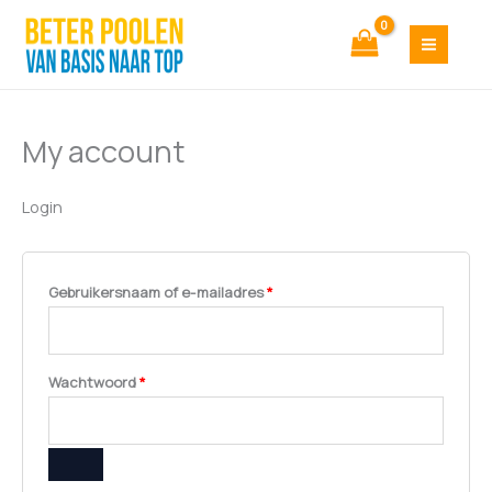
Ga
Vereist
Vereist
naar
de
inhoud
My account
Login
Gebruikersnaam of e-mailadres
*
Wachtwoord
*